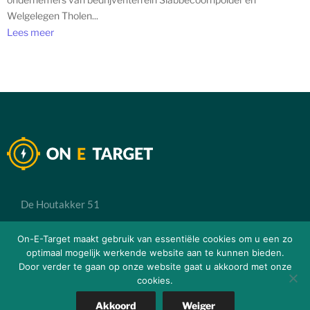
Welgelegen Tholen...
Lees meer
De Houtakker 51
6681 CW Bemmel
On-E-Target maakt gebruik van essentiële cookies om u een zo
optimaal mogelijk werkende website aan te kunnen bieden.
Door verder te gaan op onze website gaat u akkoord met onze
info@onetarget.nl
cookies.
088-1184981
Akkoord
Weiger