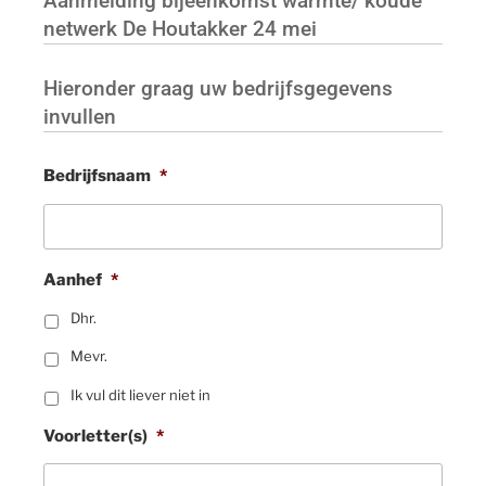
Aanmelding bijeenkomst warmte/ koude
netwerk De Houtakker 24 mei
Hieronder graag uw bedrijfsgegevens
invullen
Bedrijfsnaam
*
Aanhef
*
Dhr.
Mevr.
Ik vul dit liever niet in
Voorletter(s)
*