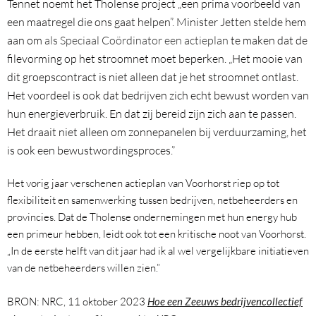
Tennet noemt het Tholense project „een prima voorbeeld van
een maatregel die ons gaat helpen”. Minister Jetten stelde hem
aan om
als Speciaal Coördinator een actieplan
te maken dat de
filevorming op het stroomnet moet beperken. „Het mooie van
dit groepscontract is niet alleen dat je het stroomnet ontlast.
Het voordeel is ook dat bedrijven zich echt bewust worden van
hun energieverbruik. En dat zij bereid zijn zich aan te passen.
Het draait niet alleen om zonnepanelen bij verduurzaming, het
is ook een bewustwordingsproces.”
Het vorig jaar verschenen actieplan van Voorhorst riep op tot
flexibiliteit en samenwerking tussen bedrijven, netbeheerders en
provincies. Dat de Tholense ondernemingen met hun energy hub
een primeur hebben, leidt ook tot een kritische noot van Voorhorst.
„In de eerste helft van dit jaar had ik al wel vergelijkbare initiatieven
van de netbeheerders willen zien.”
BRON: NRC, 11 oktober 2023
Hoe een Zeeuws bedrijvencollectief