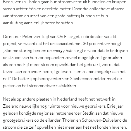
Bedrijven in Tholen gaan hun stroomverbruik bundelen en kruipen
samen achter één en dezelfde meter. Door die collectieve afname
van stroom en inzet van een grote batterij kunnen ze hun
aansluiting aanzienlijk beter benutten.
Directeur Peter van Tuijl van On E Target, coördinator van dit
project, verwacht dat het de capaciteit met 30 procent verhoogt.
„Slimme sturing binnen de
energy hub
zorgt ervoor dat de bedrijven
de stroom van hun zonnepanelen zoveel mogelijk zelf gebruiken:
als een bedrijf meer stroom opwekt dan het gebruikt, wordt dat
teveel aan een ander bedrijf geleverd – en zo min mogelijk aan het
net.” De batterij op bedrijventerrein Slabbecoornpolder moet de
pieken op het stroomnetwerk afvlakken.
Net als op andere plaatsen in Nederland heeft het netwerk in
Zeeland nauwelijks nog ruimte voor nieuwe gebruikers. Drie jaar
geleden kondigde regionaal netbeheerder Stedin aan dat nieuwe
grootgebruikers op de eilanden Tholen en Schouwen-Duiveland de
stroom die ze zelf opwekken niet meer aan het net konden leveren.