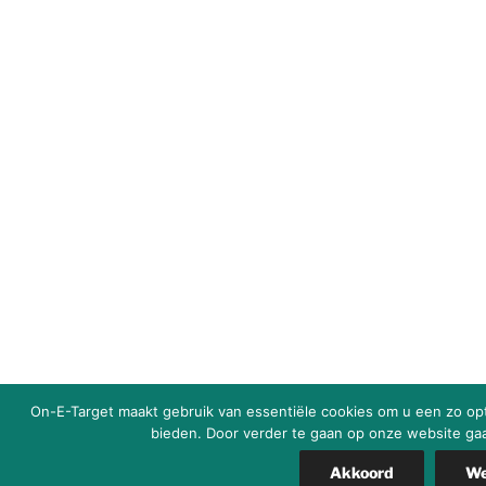
On-E-Target maakt gebruik van essentiële cookies om u een zo op
bieden. Door verder te gaan op onze website ga
Akkoord
We