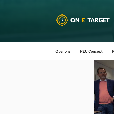
Over ons
REC Concept
P