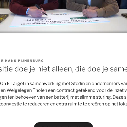
OR
HANS PIJNENBURG
itie doe je niet alleen, die doe je sam
ft On E Target in samenwerking met Stedin en ondernemers van
en Welgelegen Tholen een contract getekend voor de inzet va
gen ten behoeven van een batterij met slimme sturing. Deze
ongestie te reduceren en extra ruimte te creëren op het lokal