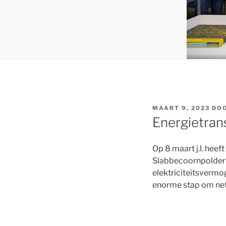
MAART 9, 2023
DO
Energietrans
Op 8 maart j.l. hee
Slabbecoornpolder 
elektriciteitsvermo
enorme stap om netc