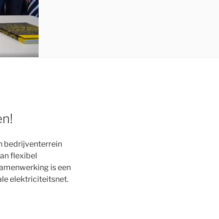
en!
 bedrijventerrein
n flexibel
 samenwerking is een
e elektriciteitsnet.